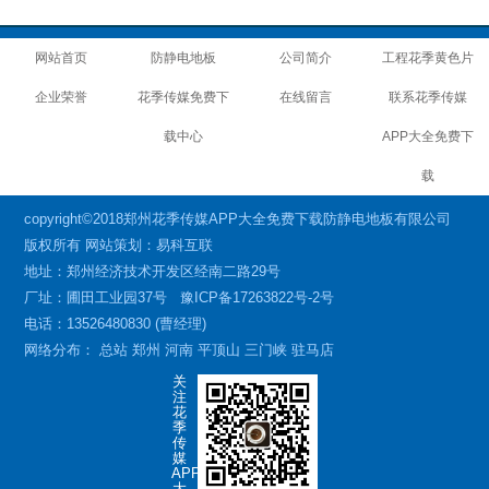
网站首页
防静电地板
公司简介
工程花季黄色片
企业荣誉
花季传媒免费下
在线留言
联系花季传媒
载中心
APP大全免费下
载
copyright©2018郑州花季传媒APP大全免费下载防静电地板有限公司
版权所有 网站策划：易科互联
地址：郑州经济技术开发区经南二路29号
厂址：圃田工业园37号
豫ICP备17263822号-2号
电话：13526480830 (曹经理)
网络分布：
总站
郑州
河南
平顶山
三门峡
驻马店
关
注
花
季
传
媒
APP
大