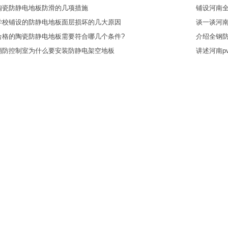
陶瓷防静电地板防滑的几项措施
铺设河南
学校铺设的防静电地板面层损坏的几大原因
谈一谈河
合格的陶瓷防静电地板需要符合哪几个条件?
介绍全钢
消防控制室为什么要安装防静电架空地板
讲述河南p