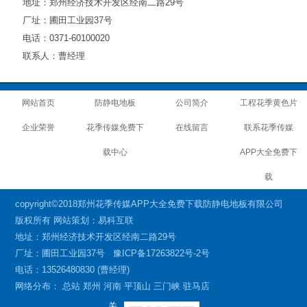
地址：郑州经济技术开发区经南二路29号
厂址：圃田工业园37号
电话：0371-60100020
联系人：曹经理
网站首页
防静电地板
公司简介
工程花季黄色片
企业荣誉
花季传媒免费下
在线留言
联系花季传媒
载中心
APP大全免费下
载
copyright©2018郑州花季传媒APP大全免费下载防静电地板有限公司
版权所有 网站策划：易科互联
地址：郑州经济技术开发区经南二路29号
厂址：圃田工业园37号
豫ICP备17263822号-2号
电话：13526480830 (曹经理)
网络分布：
总站
郑州
河南
平顶山
三门峡
驻马店
关